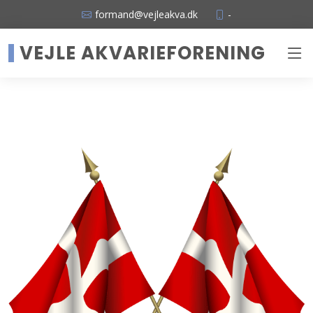
formand@vejleakva.dk
-
VEJLE AKVARIEFORENING