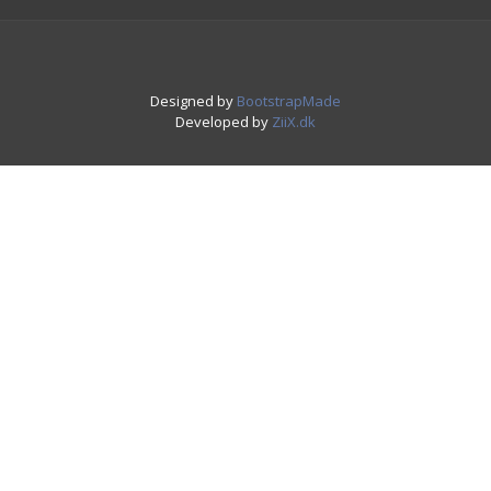
Designed by
BootstrapMade
Developed by
ZiiX.dk