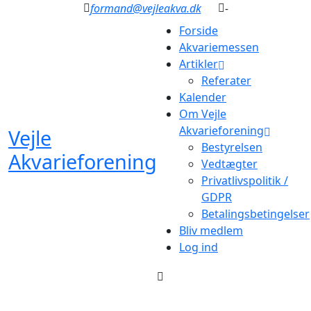
formand@vejleakva.dk
-
Forside
Akvariemessen
Artikler
Referater
Kalender
Om Vejle
Akvarieforening
Vejle
Bestyrelsen
Akvarieforening
Vedtægter
Privatlivspolitik /
GDPR
Betalingsbetingelser
Bliv medlem
Log ind