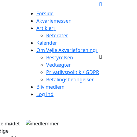
Forside
Akvariemessen
Artikler
Referater
Kalender
Om Vejle Akvarieforening
Bestyrelsen
Vedtægter
Privatlivspolitik / GDPR
Betalingsbetingelser
Bliv medlem
Log ind
dte mødet
dige