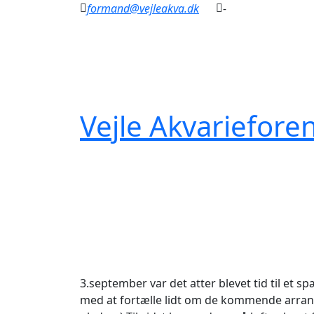
formand@vejleakva.dk
-
Vejle Akvariefore
3.september var det atter blevet tid til et
med at fortælle lidt om de kommende arrange