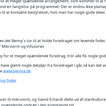
et for et meget spændende arrangement, som kommer til at f
end en fangsttur på programmet. Der er endnu ikke planla
il at kontakte bestyrelsen, hvis man har nogle gode ideer.
ev det Benny´s tur til at holde foredraget om levende foder
f Mikroorm og infusorier.
ny for et meget spændende foredrag, tror alle fik nogle go
have glemt nogle detaljer fra foredraget i går, så kan det
de
www.benma.dk
nnys foder
urer til mikroorm, og Svend Erhardt delte ud af startkultur
se spændende opdræt i den kommende tid.