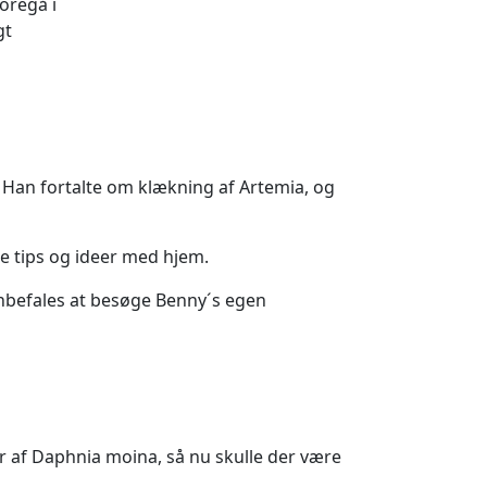
oregå i
gt
. Han fortalte om klækning af Artemia, og
de tips og ideer med hjem.
 anbefales at besøge Benny´s egen
er af Daphnia moina, så nu skulle der være