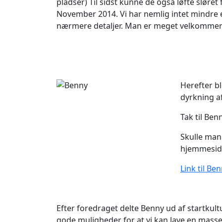
pladser) Til sidst kunne de også løfte slør
November 2014. Vi har nemlig intet mindre 
nærmere detaljer. Man er meget velkommen t
Herefter bl
dyrkning a
Tak til Ben
Skulle man 
hjemmesi
Link til Be
Efter foredraget delte Benny ud af startkult
gode muligheder for at vi kan lave en mas