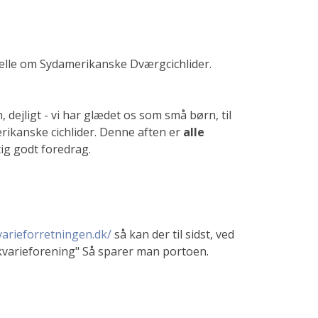
tælle om Sydamerikanske Dværgcichlider.
dejligt - vi har glædet os som små børn, til
ikanske cichlider. Denne aften er
alle
tig godt foredrag.
varieforretningen.dk/
så kan der til sidst, ved
Akvarieforening" Så sparer man portoen.