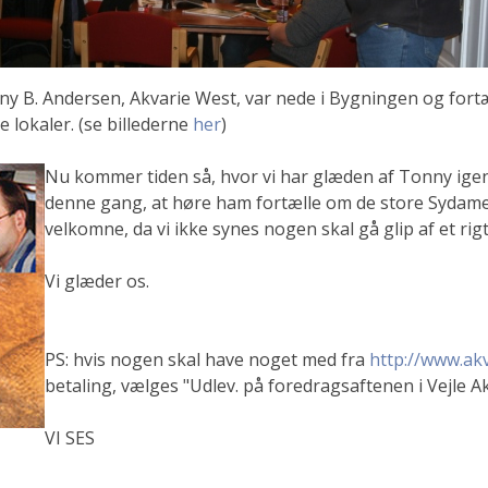
ny B. Andersen, Akvarie West, var nede i Bygningen og for
 lokaler. (se billederne
her
)
Nu kommer tiden så, hvor vi har glæden af Tonny igen, 
denne gang, at høre ham fortælle om de store Sydamer
velkomne, da vi ikke synes nogen skal gå glip af et rig
Vi glæder os.
PS: hvis nogen skal have noget med fra
http://www.ak
betaling, vælges "Udlev. på foredragsaftenen i Vejle 
VI SES