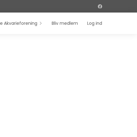
e Akvarieforening
Bliv medlem
Log ind