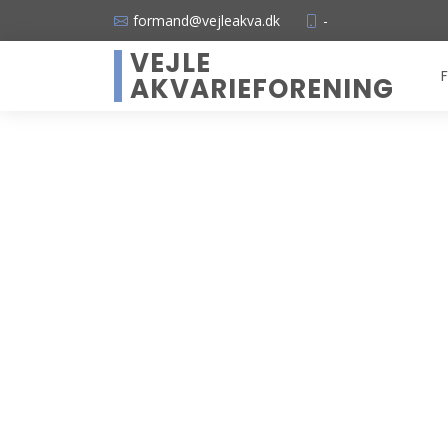
formand@vejleakva.dk
-
VEJLE
F
AKVARIEFORENING