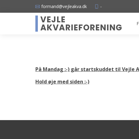
formand@vejleakva.dk
-
VEJLE
F
AKVARIEFORENING
På Mandag :-) går startskuddet til Vejle
Hold øje med siden :-)