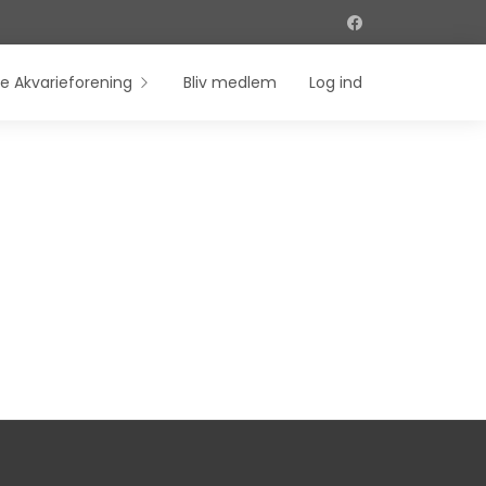
e Akvarieforening
Bliv medlem
Log ind