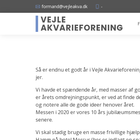
formand@vejleakva.dk
-
VEJLE
F
AKVARIEFORENING
Så er endnu et godt år i Vejle Akvarieforenin
jer.
Vi havde et spændende år, med masser af go
er årets omdrejningspunkt, er ved at finde det 
og notere alle de gode ideer henover året.
Messen i 2020 er vores 10 års jubilæumsme
senere.
Vi skal stadig bruge en masse frivillige hjælp
Hamm på hotel Mercur (her er indlagt en spæ