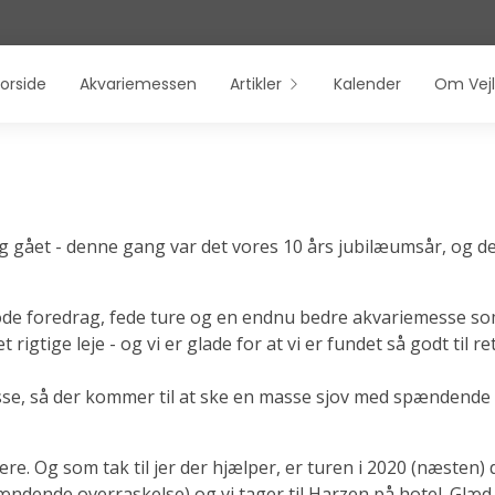
orside
Akvariemessen
Artikler
Kalender
Om Vejl
g gået - denne gang var det vores 10 års jubilæumsår, og det 
de foredrag, fede ture og en endnu bedre akvariemesse som
rigtige leje - og vi er glade for at vi er fundet så godt til re
sse, så der kommer til at ske en masse sjov med spændend
ere. Og som tak til jer der hjælper, er turen i 2020 (næsten) 
ndende overraskelse) og vi tager til Harzen på hotel. Glæd