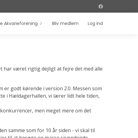
e Akvarieforening
Bliv medlem
Log ind
har været rigtig dejligt at fejre det med alle
 er godt kørende i version 2.0. Messen som
tte i Hældagerhallen, vi lærer lidt hele tiden,
e konkurrencer, men meget mere om det
den samme som for 10 år siden - vi skal til
 jer til at besøge en masse spændende