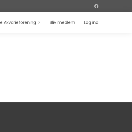
e Akvarieforening
Bliv medlem
Log ind