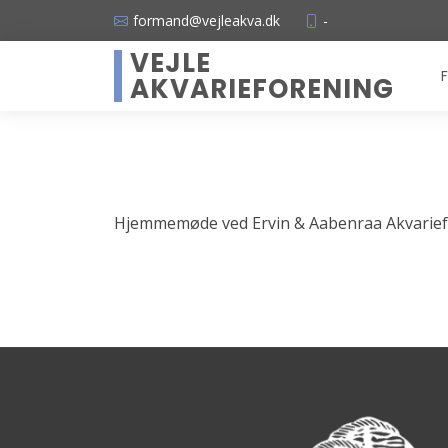
formand@vejleakva.dk
-
VEJLE
F
AKVARIEFORENING
Hjemmemøde ved Ervin & Aabenraa Akvarief