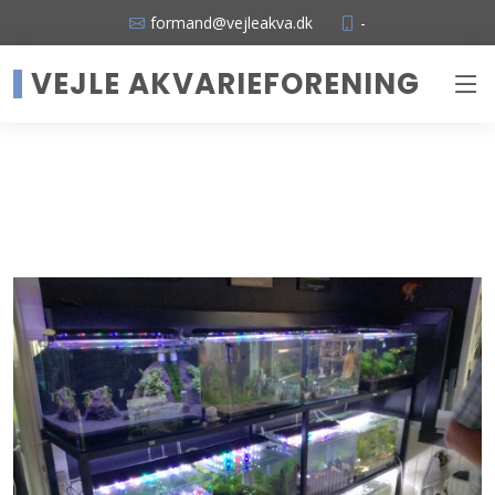
formand@vejleakva.dk
-
VEJLE AKVARIEFORENING