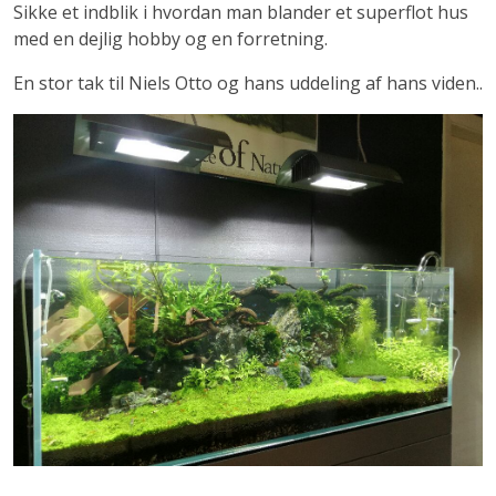
Sikke et indblik i hvordan man blander et superflot hus
med en dejlig hobby og en forretning.
En stor tak til Niels Otto og hans uddeling af hans viden..