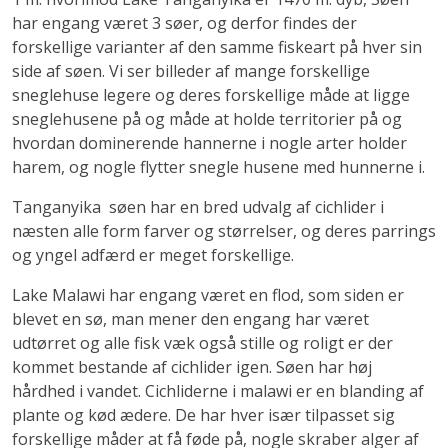
har engang været 3 søer, og derfor findes der
forskellige varianter af den samme fiskeart på hver sin
side af søen. Vi ser billeder af mange forskellige
sneglehuse legere og deres forskellige måde at ligge
sneglehusene på og måde at holde territorier på og
hvordan dominerende hannerne i nogle arter holder
harem, og nogle flytter snegle husene med hunnerne i.
Tanganyika søen har en bred udvalg af cichlider i
næsten alle form farver og størrelser, og deres parrings
og yngel adfærd er meget forskellige.
Lake Malawi har engang været en flod, som siden er
blevet en sø, man mener den engang har været
udtørret og alle fisk væk også stille og roligt er der
kommet bestande af cichlider igen. Søen har høj
hårdhed i vandet. Cichliderne i malawi er en blanding af
plante og kød ædere. De har hver især tilpasset sig
forskellige måder at få føde på, nogle skraber alger af