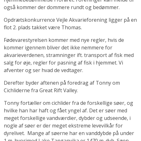
også kommer der dommere rundt og bedømmer.
Opdrætskonkurrence Vejle Akvarieforening ligger på en
flot 2. plads takket være Thomas.
Fødevarestyrelsen kommer med nye regler, hvis de
kommer igennem bliver det ikke nemmere for
akvarieverdenen, stramninger ift. transport af fisk med
salg for øje, regler for pasning af fisk i hjemmet. Vi
afventer og ser hvad de vedtager.
Derefter byder aftenen på foredrag af Tonny om
Cichliderne fra Great Rift Valley.
Tonny fortæller om cichlider fra de forskellige søer, og
hvilke han har haft og fået yngel af. Det er søer med
meget forskellige vandværdier, dybder og udseende, i
nogle af søer er der meget ekstreme levevilkår for
dyrelivet. Mange af søerne har en vanddybde på under
1 m. hvorimod Lake Tanganyika er 1470 m. dyb, Søen