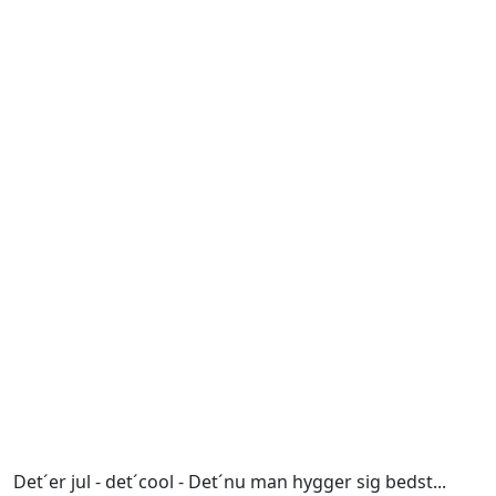
Det´er jul - det´cool - Det´nu man hygger sig bedst...