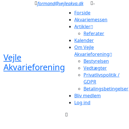
formand@vejleakva.dk
-
Forside
Akvariemessen
Artikler
Referater
Kalender
Om Vejle
Akvarieforening
Vejle
Bestyrelsen
Akvarieforening
Vedtægter
Privatlivspolitik /
GDPR
Betalingsbetingelser
Bliv medlem
Log ind