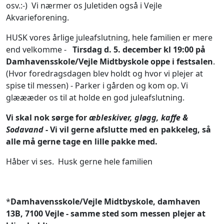
osv.:-) Vi nærmer os Juletiden også i Vejle
Akvarieforening.
HUSK vores årlige juleafslutning, hele familien er mere
end velkomme -
Tirsdag d. 5. december kl 19:00 på
Damhavensskole/Vejle Midtbyskole oppe i festsalen
.
(Hvor foredragsdagen blev holdt og hvor vi plejer at
spise til messen) - Parker i gården og kom op. Vi
glæææder os til at holde en god juleafslutning.
Vi skal nok sørge for
æbleskiver, gløgg, kaffe &
Sodavand
- Vi vil gerne afslutte med en pakkeleg, så
alle må gerne tage en lille pakke med.
Håber vi ses. Husk gerne hele familien
*
Damhavensskole/Vejle Midtbyskole, damhaven
13B, 7100 Vejle - samme sted som messen plejer at