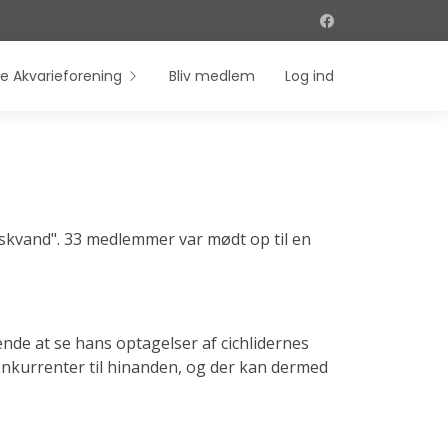
e Akvarieforening
Bliv medlem
Log ind
rskvand". 33 medlemmer var mødt op til en
nde at se hans optagelser af cichlidernes
konkurrenter til hinanden, og der kan dermed