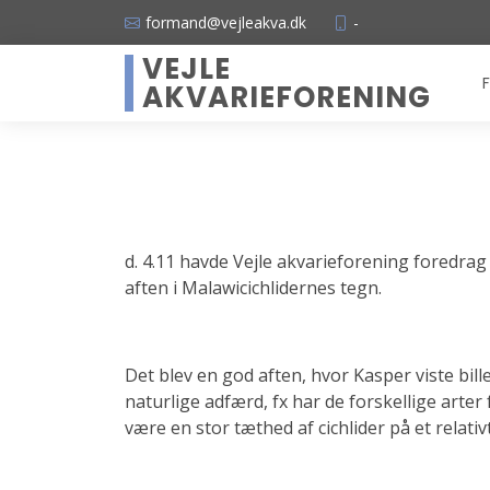
formand@vejleakva.dk
-
VEJLE
F
AKVARIEFORENING
d. 4.11 havde Vejle akvarieforening foredra
aften i Malawicichlidernes tegn.
Det blev en god aften, hvor Kasper viste bil
naturlige adfærd, fx har de forskellige arte
være en stor tæthed af cichlider på et relativ