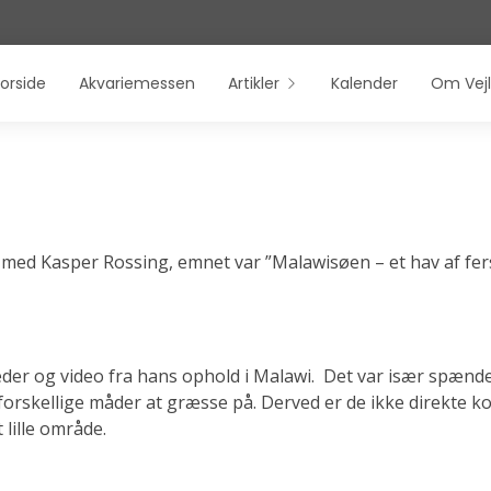
orside
Akvariemessen
Artikler
Kalender
Om Vejl
g med Kasper Rossing, emnet var ”Malawisøen – et hav af fe
leder og video fra hans ophold i Malawi.
Det var især spænde
r forskellige måder at græsse på. Derved er de ikke direkte 
t lille område.