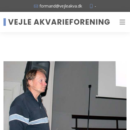
formand@vejleakva.dk
-
VEJLE AKVARIEFORENING