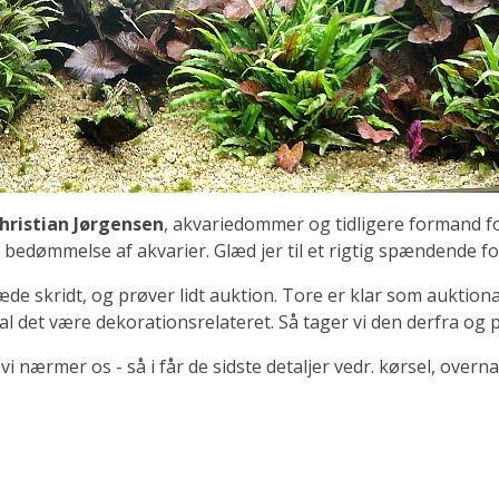
hristian Jørgensen
, akvariedommer og tidligere formand 
 bedømmelse af akvarier. Glæd jer til et rigtig spændende f
æde skridt, og prøver lidt auktion. Tore er klar som auktio
l det være dekorationsrelateret. Så tager vi den derfra og 
 vi nærmer os - så i får de sidste detaljer vedr. kørsel, overn