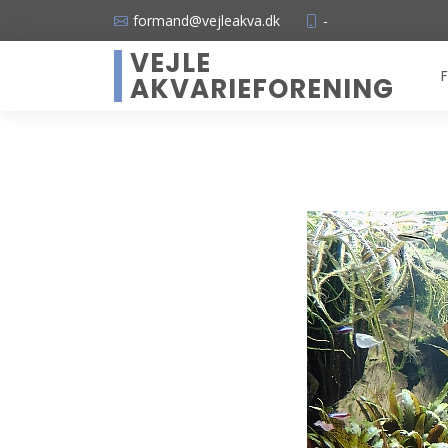
formand@vejleakva.dk
-
VEJLE
F
AKVARIEFORENING