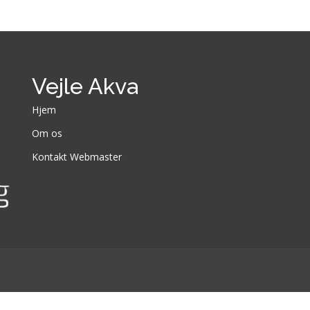
Vejle Akva
Hjem
Om os
Kontakt Webmaster
Designed by
BootstrapMade