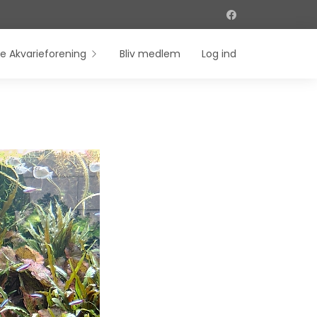
e Akvarieforening
Bliv medlem
Log ind