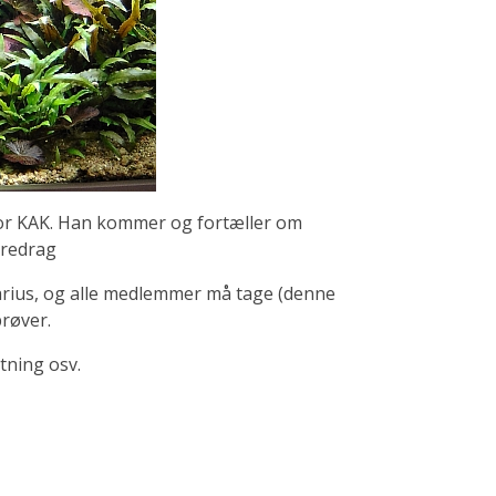
for KAK. Han kommer og fortæller om
oredrag
narius, og alle medlemmer må tage (denne
prøver.
atning osv.