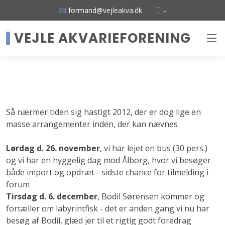
formand@vejleakva.dk
-
VEJLE AKVARIEFORENING
Så nærmer tiden sig hastigt 2012, der er dog lige en
masse arrangementer inden, der kan nævnes
Lørdag d
. 26. november
, vi har lejet en bus (30 pers.)
og vi har en hyggelig dag mod Ålborg, hvor vi besøger
både import og opdræt - sidste chance for tilmelding i
forum
Tirsdag d. 6. december
, Bodil Sørensen kommer og
fortæller om labyrintfisk - det er anden gang vi nu har
besøg af Bodil, glæd jer til et rigtig godt foredrag