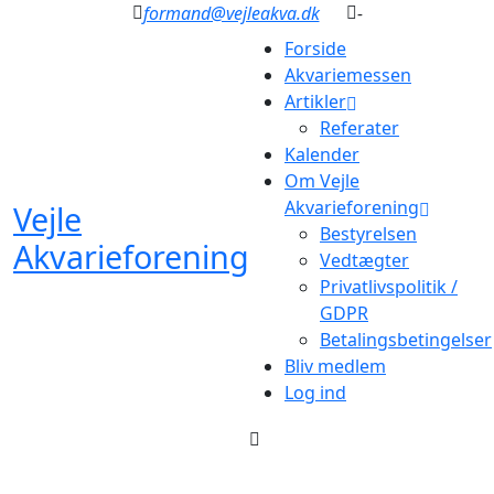
formand@vejleakva.dk
-
Forside
Akvariemessen
Artikler
Referater
Kalender
Om Vejle
Akvarieforening
Vejle
Bestyrelsen
Akvarieforening
Vedtægter
Privatlivspolitik /
GDPR
Betalingsbetingelser
Bliv medlem
Log ind