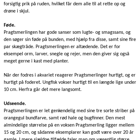
forsigtig prik på ruden, hvilket får dem alle til at rette op og
drøne i skjul.
Føde.
Pragtsmerlingen har gode sanser som lugte- og smagssans, og
den søger sin føde på bunden, med hjælp fra disse, samt sine fire
par skægtråde. Pragtsmerlingen er altædende. Det er for
eksempel orm, larver, snegle og rejer, men den giver sig også
meget gerne i kast med planter.
Når der fodres i akvariet reagerer Pragtsmerlinger hurtigt, og er
hurtigt på foderet. Ungfisk vokser hurtigt til en længde lige under
10 cm. Herfra går det mere langsomt.
Udseende.
Pragtsmerlingen er let genkendelig med sine tre sorte striber på
orangegul bundfarve, samt rød hale og bugfinner. Den mest
almindelige størrelse på en voksen Pragtsmerling ligger mellem
15 og 20 cm, og sådanne eksemplarer kan godt være over 20 år
gamle. I mere sjældne tilfælde taler man om væsentlig større