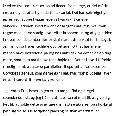
Med en fisk som trækker op ad floden for at lege, er det måske
nødvendig, at efterligne dette i akvariet. Det kan selvfølgelig
gøres ved, at øge hyppigheden af vandskift og øge
vandcirkulationen. Med fisk der er fanget i naturen, skal man
regne med, at de stadig lever efter kroppens ur, og at yngletiden
i november-december derfor skal være tidspunktet for forsøget.
Jeg har også fra en cichlide opdrættere hørt, at han mener
månen have indflydelse på leg hos hans fisk. Så det er da en ting
mere, som man måske bør tage højde for. Det er i hvert tilfælde
rimelig nemt, at trække paralleller til opdræt af for eksempel
Corydoras aeneus, som gerne går i leg, hvis man pludselig laver
et stort vandskift, men køligere vand.
Jeg syntes Pragtsmerlingen er en meget flot og meget
spændende fisk, og jeg håber, at have været med til, at give dig
lyst til, at holde dette prægtige dyr i større akvarier og i flokke af
pæn størrelse. De fortjener plads og selskab af artsfæller.