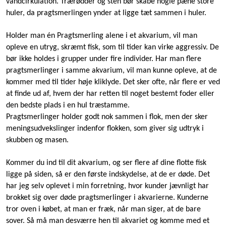
vandcirkulation. Trærødder og sten bør skabe nogle pæne store
huler, da pragtsmerlingen ynder at ligge tæt sammen i huler.
Holder man én Pragtsmerling alene i et akvarium, vil man
opleve en utryg, skræmt fisk, som til tider kan virke aggressiv. De
bør ikke holdes i grupper under fire individer. Har man flere
pragtsmerlinger i samme akvarium, vil man kunne opleve, at de
kommer med til tider høje kliklyde. Det sker ofte, når flere er ved
at finde ud af, hvem der har retten til noget bestemt foder eller
den bedste plads i en hul træstamme.
Pragtsmerlinger holder godt nok sammen i flok, men der sker
meningsudvekslinger indenfor flokken, som giver sig udtryk i
skubben og masen.
Kommer du ind til dit akvarium, og ser flere af dine flotte fisk
ligge på siden, så er den første indskydelse, at de er døde. Det
har jeg selv oplevet i min forretning, hvor kunder jævnligt har
brokket sig over døde pragtsmerlinger i akvarierne. Kunderne
tror oven i købet, at man er fræk, når man siger, at de bare
sover. Så må man desværre hen til akvariet og komme med et