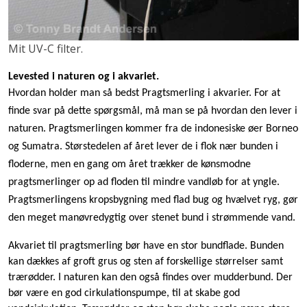
Mit UV-C filter.
Levested i naturen og i akvariet.
Hvordan holder man så bedst Pragtsmerling i akvarier. For at
finde svar på dette spørgsmål, må man se på hvordan den lever i
naturen. Pragtsmerlingen kommer fra de indonesiske øer Borneo
og Sumatra. Størstedelen af året lever de i flok nær bunden i
floderne, men en gang om året trækker de kønsmodne
pragtsmerlinger op ad floden til mindre vandløb for at yngle.
Pragtsmerlingens kropsbygning med flad bug og hvælvet ryg, gør
den meget manøvredygtig over stenet bund i strømmende vand.
Akvariet til pragtsmerling bør have en stor bundflade. Bunden
kan dækkes af groft grus og sten af forskellige størrelser samt
trærødder. I naturen kan den også findes over mudderbund. Der
bør være en god cirkulationspumpe, til at skabe god