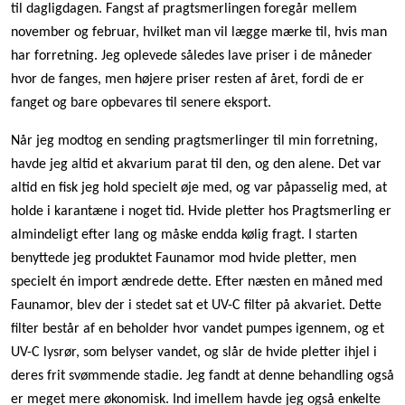
til dagligdagen. Fangst af pragtsmerlingen foregår mellem
november og februar, hvilket man vil lægge mærke til, hvis man
har forretning. Jeg oplevede således lave priser i de måneder
hvor de fanges, men højere priser resten af året, fordi de er
fanget og bare opbevares til senere eksport.
Når jeg modtog en sending pragtsmerlinger til min forretning,
havde jeg altid et akvarium parat til den, og den alene. Det var
altid en fisk jeg hold specielt øje med, og var påpasselig med, at
holde i karantæne i noget tid. Hvide pletter hos Pragtsmerling er
almindeligt efter lang og måske endda kølig fragt. I starten
benyttede jeg produktet Faunamor mod hvide pletter, men
specielt én import ændrede dette. Efter næsten en måned med
Faunamor, blev der i stedet sat et UV-C filter på akvariet. Dette
filter består af en beholder hvor vandet pumpes igennem, og et
UV-C lysrør, som belyser vandet, og slår de hvide pletter ihjel i
deres frit svømmende stadie. Jeg fandt at denne behandling også
er meget mere økonomisk. Ind imellem havde jeg også enkelte