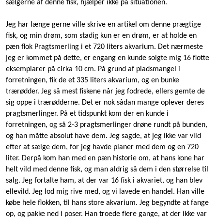
sælgerne af denne fisk, hjælper ikke på situationen.
Jeg har længe gerne ville skrive en artikel om denne prægtige
fisk, og min drøm, som stadig kun er en drøm, er at holde en
pæn flok Pragtsmerling i et 720 liters akvarium. Det nærmeste
jeg er kommet på dette, er engang en kunde solgte mig 16 flotte
eksemplarer på cirka 10 cm. På grund af pladsmangel i
forretningen, fik de et 335 liters akvarium, og en bunke
trærødder. Jeg så mest fiskene når jeg fodrede, ellers gemte de
sig oppe i trærødderne. Det er nok sådan mange oplever deres
pragtsmerlinger. På et tidspunkt kom der en kunde i
forretningen, og så 2-3 pragtsmerlinger drøne rundt på bunden,
og han måtte absolut have dem. Jeg sagde, at jeg ikke var vild
efter at sælge dem, for jeg havde planer med dem og en 720
liter. Derpå kom han med en pæn historie om, at hans kone har
helt vild med denne fisk, og man aldrig så dem i den størrelse til
salg. Jeg fortalte ham, at der var 16 fisk i akvariet, og han blev
ellevild. Jeg lod mig rive med, og vi lavede en handel. Han ville
købe hele flokken, til hans store akvarium. Jeg begyndte at fange
op, og pakke ned i poser. Han troede flere gange, at der ikke var