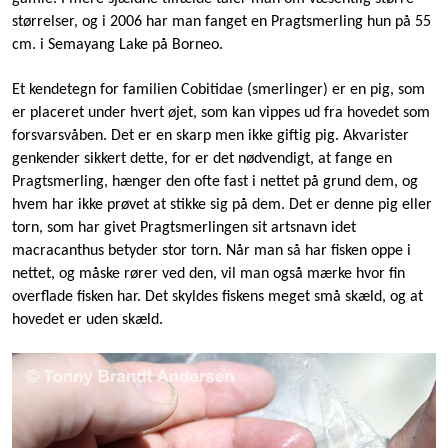
størrelser, og i 2006 har man fanget en Pragtsmerling hun på 55
cm. i Semayang Lake på Borneo.
Et kendetegn for familien Cobitidae (smerlinger) er en pig, som
er placeret under hvert øjet, som kan vippes ud fra hovedet som
forsvarsvåben. Det er en skarp men ikke giftig pig. Akvarister
genkender sikkert dette, for er det nødvendigt, at fange en
Pragtsmerling, hænger den ofte fast i nettet på grund dem, og
hvem har ikke prøvet at stikke sig på dem. Det er denne pig eller
torn, som har givet Pragtsmerlingen sit artsnavn idet
macracanthus betyder stor torn. Når man så har fisken oppe i
nettet, og måske rører ved den, vil man også mærke hvor fin
overflade fisken har. Det skyldes fiskens meget små skæld, og at
hovedet er uden skæld.