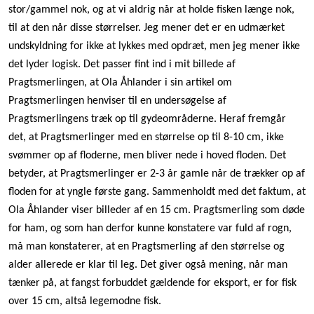
stor/gammel nok, og at vi aldrig når at holde fisken længe nok,
til at den når disse størrelser. Jeg mener det er en udmærket
undskyldning for ikke at lykkes med opdræt, men jeg mener ikke
det lyder logisk. Det passer fint ind i mit billede af
Pragtsmerlingen, at Ola Åhlander i sin artikel om
Pragtsmerlingen henviser til en undersøgelse af
Pragtsmerlingens træk op til gydeområderne. Heraf fremgår
det, at Pragtsmerlinger med en størrelse op til 8-10 cm, ikke
svømmer op af floderne, men bliver nede i hoved floden. Det
betyder, at Pragtsmerlinger er 2-3 år gamle når de trækker op af
floden for at yngle første gang. Sammenholdt med det faktum, at
Ola Åhlander viser billeder af en 15 cm. Pragtsmerling som døde
for ham, og som han derfor kunne konstatere var fuld af rogn,
må man konstaterer, at en Pragtsmerling af den størrelse og
alder allerede er klar til leg. Det giver også mening, når man
tænker på, at fangst forbuddet gældende for eksport, er for fisk
over 15 cm, altså legemodne fisk.