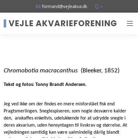
formand@vejleakva.dk
-
VEJLE AKVARIEFORENING
Chromobotia
macracanthus
(Bleeker, 1852)
Tekst og fotos: Tonny Brandt Andersen.
Jeg ved ikke om der findes en mere misforstået fisk end
Pragtsmerlingen. Sneglespiseren, som nogle desværre kalder
den,
anskaffes enkeltvis, udelukkende for at udrydde snegle i
deres akvarium, uden hensyntagen til livskrav og størrelse. At
vejledningen samtidig kan være ualmindelig dårlig blandt