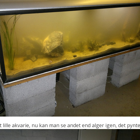
t lille akvarie, nu kan man se andet end alger igen, det pynte