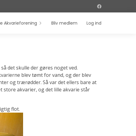
e Akvarieforening
Bliv medlem
Log ind
så det skulle der gøres noget ved.
varierne blev tømt for vand, og der blev
nter og trærødder. Så var det ellers bare at
store akvarier, og det lille akvarie står
gtig flot.