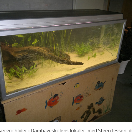
ærgcichlider i Damhaveskolens lokaler, med Steen Jessen, d