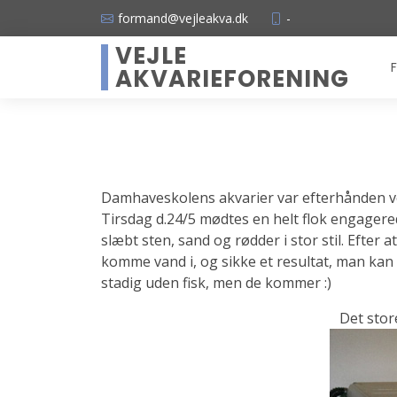
formand@vejleakva.dk
-
VEJLE
F
AKVARIEFORENING
Damhaveskolens akvarier var efterhånden ved 
Tirsdag d.24/5 mødtes en helt flok engagere
slæbt sten, sand og rødder i stor stil. Efter
komme vand i, og sikke et resultat, man kan k
stadig uden fisk, men de kommer :)
Det store