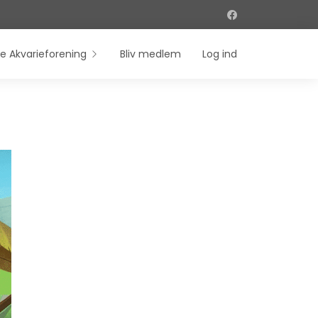
e Akvarieforening
Bliv medlem
Log ind