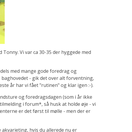
ved Tonny. Vi var ca 30-35 der hyggede med
år, dels med mange gode foredrag og
 baghovedet - gik det over alt forventning,
e år har vi fået "rutinen" og klar igen :-).
landsture og foredragsdagen (som i år ikke
tilmelding i forum*, så husk at holde øje - vi
nterne er det først til mølle - men der er
akvarieting, hvis du allerede nu er