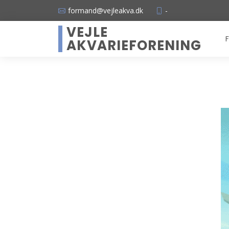
formand@vejleakva.dk
-
VEJLE
F
AKVARIEFORENING