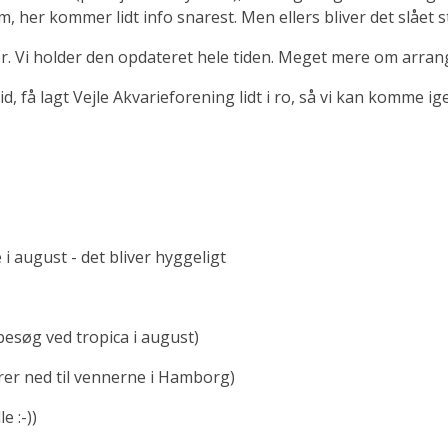
m, her kommer lidt info snarest. Men ellers bliver det slået 
her. Vi holder den opdateret hele tiden. Meget mere om arra
tid, få lagt Vejle Akvarieforening lidt i ro, så vi kan komme 
i august - det bliver hyggeligt
 besøg ved tropica i august)
rer ned til vennerne i Hamborg)
le :-))