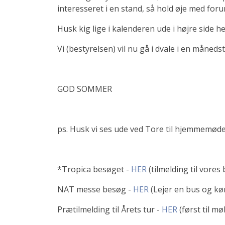
interesseret i en stand, så hold øje med foru
Husk kig lige i kalenderen ude i højre side 
Vi (bestyrelsen) vil nu gå i dvale i en måneds
GOD SOMMER
ps. Husk vi ses ude ved Tore til hjemmemøde 
*Tropica besøget -
HER
(tilmelding til vores
NAT messe besøg -
HER
(Lejer en bus og kø
Prætilmelding til Årets tur -
HER
(først til møl