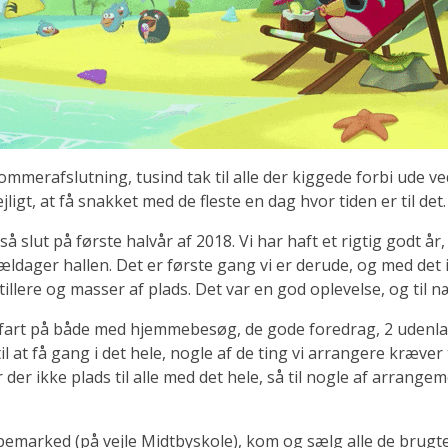
ommerafslutning, tusind tak til alle der kiggede forbi ude 
ligt, at få snakket med de fleste en dag hvor tiden er til det.
 slut på første halvår af 2018. Vi har haft et rigtig godt 
ældager hallen. Det er første gang vi er derude, og med det i
ere og masser af plads. Det var en god oplevelse, og til næst
fuld fart på både med hjemmebesøg, de gode foredrag, 2 uden
il at få gang i det hele, nogle af de ting vi arrangere kræver 
r ikke plads til alle med det hele, så til nogle af arrangeme
emarked (på vejle Midtbyskole), kom og sælg alle de brugte 