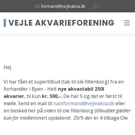
formand@vejleakva.dk
-
VEJLE AKVARIEFORENING
Hej
Vi har fået et supertilbud (tak til ole filtenborg) fra en
forhandler i Byen - Helt
nye akvastabil 250l
akvarier
, til kun
kr. 500,-.
De har 5 og det er først til
mølle. Send en mail til
nastformand@vejleakva.dk
eller
en besked her på siden til ole filtenborg (
tilbuddet gælder
kun for medlemmer
) opdateret 29/9-der er 4 tilbage.Ole