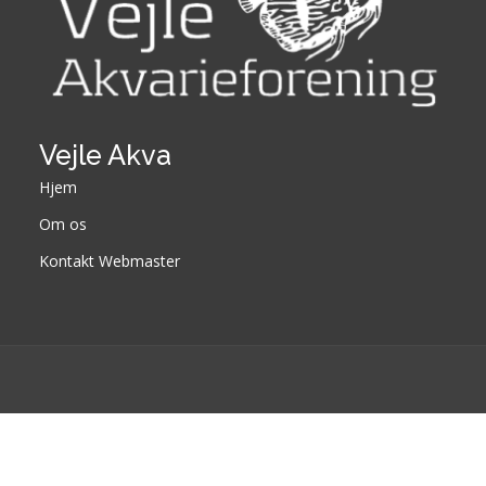
Vejle Akva
Hjem
Om os
Kontakt Webmaster
Designed by
BootstrapMade
Developed by
ZiiX.dk