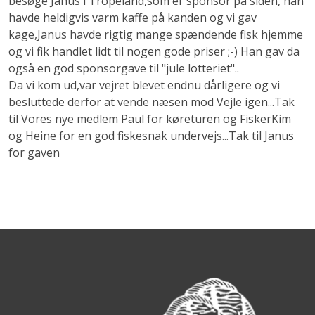
besøge Janus i Tropeland,som er sponsor på siden, han
havde heldigvis varm kaffe på kanden og vi gav
kage,Janus havde rigtig mange spændende fisk hjemme
og vi fik handlet lidt til nogen gode priser ;-) Han gav da
også en god sponsorgave til "jule lotteriet"..
Da vi kom ud,var vejret blevet endnu dårligere og vi
besluttede derfor at vende næsen mod Vejle igen...Tak
til Vores nye medlem Paul for køreturen og FiskerKim
og Heine for en god fiskesnak undervejs...Tak til Janus
for gaven