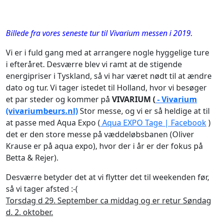
Billede fra vores seneste tur til Vivarium messen i 2019.
Vi er i fuld gang med at arrangere nogle hyggelige ture
i efteråret. Desværre blev vi ramt at de stigende
energipriser i Tyskland, så vi har været nødt til at ændre
dato og tur. Vi tager istedet til Holland, hvor vi besøger
et par steder og kommer på
VIVARIUM (
- Vivarium
(vivariumbeurs.nl)
Stor messe, og vi er så heldige at til
at passe med Aqua Expo (
Aqua EXPO Tage | Facebook
)
det er den store messe på væddeløbsbanen (Oliver
Krause er på aqua expo), hvor der i år er der fokus på
Betta & Rejer).
Desværre betyder det at vi flytter det til weekenden før,
så vi tager afsted :-(
Torsdag d 29. September ca middag og er retur Søndag
d. 2. oktober.