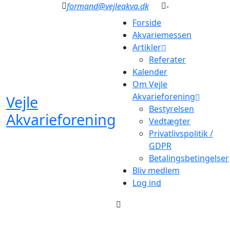
formand@vejleakva.dk
-
Forside
Akvariemessen
Artikler
Referater
Kalender
Om Vejle
Akvarieforening
Vejle
Bestyrelsen
Akvarieforening
Vedtægter
Privatlivspolitik /
GDPR
Betalingsbetingelser
Bliv medlem
Log ind