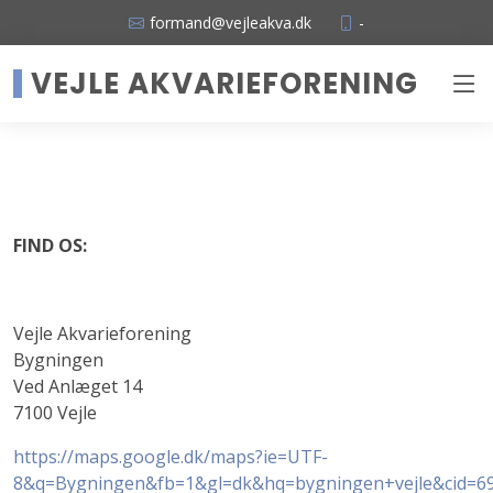
formand@vejleakva.dk
-
VEJLE AKVARIEFORENING
FIND OS:
Vejle Akvarieforening
Bygningen
Ved Anlæget 14
7100 Vejle
https://maps.google.dk/maps?ie=UTF-
8&q=Bygningen&fb=1&gl=dk&hq=bygningen+vejle&cid=6