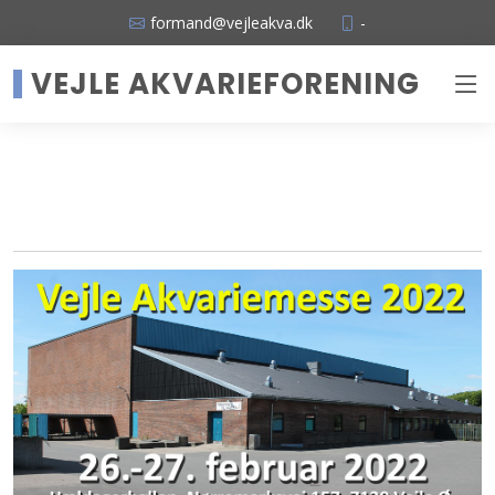
formand@vejleakva.dk
-
VEJLE AKVARIEFORENING