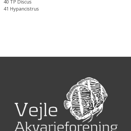
40 TP Discus
41 Hypancistrus