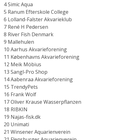
4 Simic Aqua
5 Ranum Efterskole College
6 Lolland-Falster Akvarieklub
7 René H Pedersen
8 River Fish Denmark
9 Mallehulen
10 Aarhus Akvarieforening
11 Københavns Akvarieforening
12 Meik Möbius
13 Sangl-Pro Shop
14 Aabenraa Akvarieforening
15 TrendyPets
16 Frank Wolf
17 Oliver Krause Wasserpflanzen
18 RIBKIN
19 Najas-fisk.dk
20 Unimati
21 Winsener Aquarienverein
21 Flensburger Aquarienverein