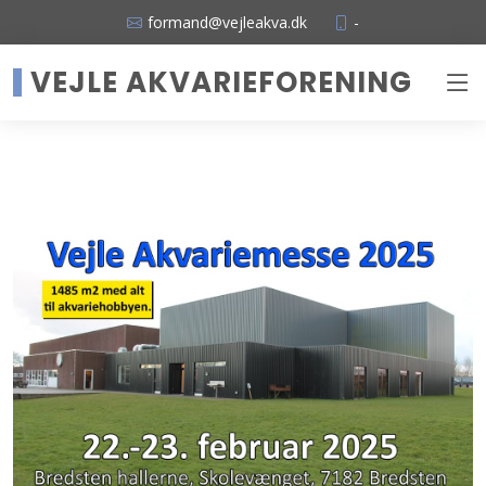
formand@vejleakva.dk
-
VEJLE AKVARIEFORENING